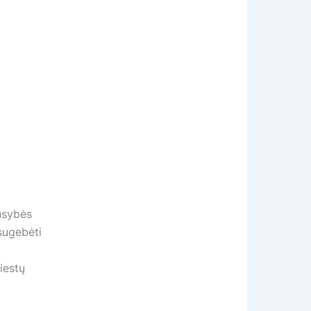
ausybės
 sugebėti
iestų