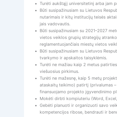
Turėti aukštąjį universitetinį arba jam pr
Būti susipažinusiam su Lietuvos Respub
nutarimais ir kitų institucijų teisės ak
jais vadovautis.
Būti susipažinusiam su 2021–2027 metų
vietos veiklos grupių strategijų atranko
reglamentuojančiais miestų vietos veikl
Būti susipažinusiam su Lietuvos Respub
tvarkymo ir apskaitos taisyklėmis.
Turėti ne mažiau kaip 2 metus patirties
viešuosius pirkimus.
Turėti ne mažesnę, kaip 5 metų projekt
ataskaitų teikimo) patirtį (privalumas
finansuojamo projekto įgyvendinimo pla
Mokėti dirbti kompiuteriu (Word, Excel,
Gebėti planuoti ir organizuoti savo ve
kompetencijos ribose, bendrauti ir ben