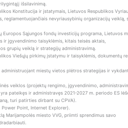
ilygintąjį išsilavinimą.
likos Konstitucija ir įstatymais, Lietuvos Respublikos Vyri
tais, reglamentuojančiais nevyriausybinių organizacijų veiklą,
 Europos Sąjungos fondų investicijų programa, Lietuvos m
s ir įgyvendinimo taisyklėmis, kitais teisės aktais,
os grupių veiklą ir strategijų administravimą.
likos Viešųjų pirkimų įstatymu ir taisyklėmis, dokumentų r
 administruojant miestų vietos plėtros strategijas ir vykdan
inės veiklos (projektų rengimo, įgyvendinimo, administravi
 – yra pateikęs ir administravęs 2021-2027 m. periodo ES lė
ną, turi patirties dirbant su CPVA).
 Power Point, Internet Explorer).
iklą Marijampolės miesto VVG, priimti sprendimus savo
dradarbiauti.