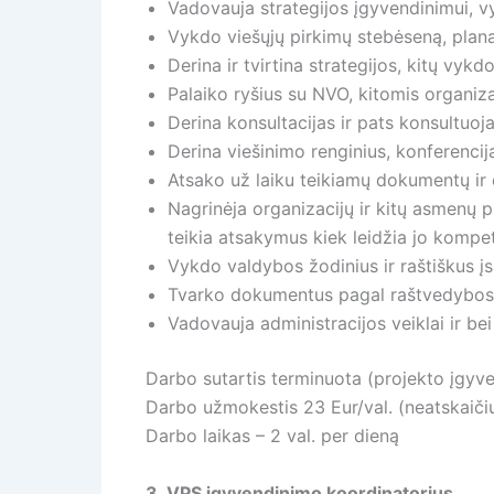
Vadovauja strategijos įgyvendinimui, v
Vykdo viešųjų pirkimų stebėseną, plan
Derina ir tvirtina strategijos, kitų vy
Palaiko ryšius su NVO, kitomis organiza
Derina konsultacijas ir pats konsultuoja
Derina viešinimo renginius, konferencij
Atsako už laiku teikiamų dokumentų ir
Nagrinėja organizacijų ir kitų asmenų 
teikia atsakymus kiek leidžia jo kompet
Vykdo valdybos žodinius ir raštiškus į
Tvarko dokumentus pagal raštvedybos 
Vadovauja administracijos veiklai ir b
Darbo sutartis terminuota (projekto įgyv
Darbo užmokestis 23 Eur/val. (neatskaič
Darbo laikas – 2 val. per dieną
3. VPS įgyvendinimo koordinatorius