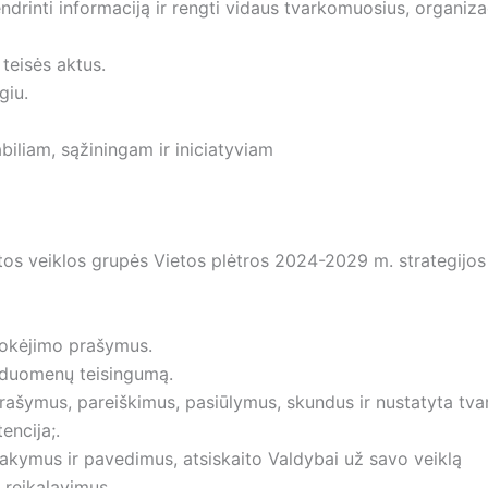
endrinti informaciją ir rengti vidaus tvarkomuosius, organiza
teisės aktus.
giu.
iliam, sąžiningam ir iniciatyviam
tos veiklos grupės Vietos plėtros 2024-2029 m. strategijos
mokėjimo prašymus.
 duomenų teisingumą.
prašymus, pareiškimus, pasiūlymus, skundus ir nustatyta tva
encija;.
sakymus ir pavedimus, atsiskaito Valdybai už savo veiklą
reikalavimus.