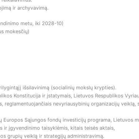
jimą ir archyvavimą.
endinimo metu, iki 2028-10)
ius mokesčių)
rilygintąjį išsilavinimą (socialinių mokslų krypties).
likos Konstitucija ir įstatymais, Lietuvos Respublikos Vyri
tais, reglamentuojančiais nevyriausybinių organizacijų veiklą,
 Europos Sąjungos fondų investicijų programa, Lietuvos m
s ir įgyvendinimo taisyklėmis, kitais teisės aktais,
os grupių veiklą ir strategijų administravimą.