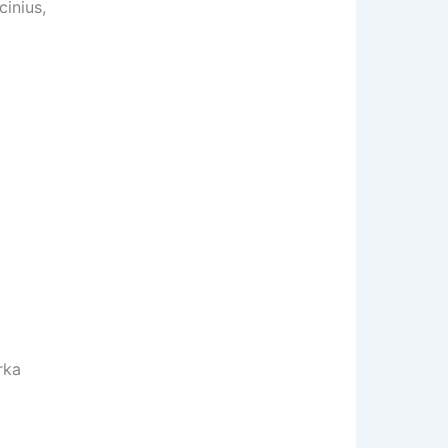
cinius,
rka