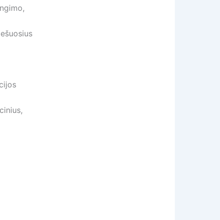
engimo,
iešuosius
cijos
cinius,