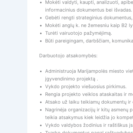
Mokėti valdyti, kaupti, analizuoti, apib
informacinius dokumentus bei išvadas.
Gebėti rengti strateginius dokumentus, 
Mokėti anglų k. ne žemesniu kaip B2 ly
Turėti vairuotojo pažymėjimą.
Būti pareigingam, darbščiam, komunikab
Darbuotojo atsakomybės:
Administruoja Marijampolės miesto vie
įgyvendinimo projektą .
Vykdo projekto viešuosius pirkimus.
Rengia projekto veiklos ataskaitas ir 
Atsako už laiku teikiamų dokumentų ir
Nagrinėja organizacijų ir kitų asmenų 
teikia atsakymus kiek leidžia jo kompet
Vykdo valdybos žodinius ir raštiškus į
Tvarko dokumentus pagal raštvedybos 