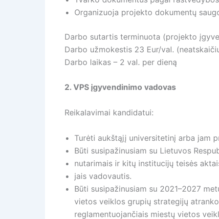
Organizuoja projekto dokumentų saugo
Darbo sutartis terminuota (projekto įgyv
Darbo užmokestis 23 Eur/val. (neatskaič
Darbo laikas – 2 val. per dieną
2. VPS įgyvendinimo vadovas
Reikalavimai kandidatui:
Turėti aukštąjį universitetinį arba jam p
Būti susipažinusiam su Lietuvos Respub
nutarimais ir kitų institucijų teisės ak
jais vadovautis.
Būti susipažinusiam su 2021–2027 metų
vietos veiklos grupių strategijų atranko
reglamentuojančiais miestų vietos veikl