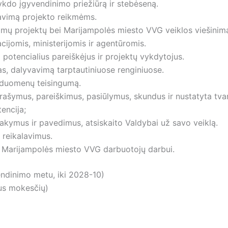
ykdo įgyvendinimo priežiūrą ir stebėseną.
avimą projekto reikmėms.
kdomų projektų bei Marijampolės miesto VVG veiklos viešinim
cijomis, ministerijomis ir agentūromis.
 potencialius pareiškėjus ir projektų vykdytojus.
as, dalyvavimą tarptautiniuose renginiuose.
 duomenų teisingumą.
prašymus, pareiškimus, pasiūlymus, skundus ir nustatyta tva
encija;
sakymus ir pavedimus, atsiskaito Valdybai už savo veiklą.
reikalavimus.
ei Marijampolės miesto VVG darbuotojų darbui.
endinimo metu, iki 2028-10)
ius mokesčių)