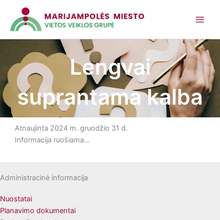
Pereiti
prie
turinio
Lengvai
suprantama kalba
Atnaujinta 2024 m. gruodžio 31 d.
Informacija ruošiama…
Administracinė informacija
Nuostatai
Planavimo dokumentai