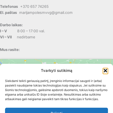
Telefonas
+370 657 74265
El. paštas
marijampolesmvvg@gmail.com
Darbo laikas:
I – V
8:00 – 17:00 val.
VI – VII
nedirbame
Mus rasite:
Tvarkyti sutikimą
Siekdami teikti geriausią patirtį, įrenginio informacijai saugoti ir (arba)
pasiekti naudojame tokias technologijas kaip slapukus. Jei sutiksime su
šiomis technologijomis, galėsime apdoroti duomenis, tokius kaip naršymo
elgsena arba unikalūs ID šioje svetainėje. Nesutikimas arba sutikimo
Spustelėkite, kad priimtumėte rinkodara
atšaukimas gali neigiamai paveikti tam tikras funkcijas ir funkcijas.
slapukus ir įgalintumėte šį turinį