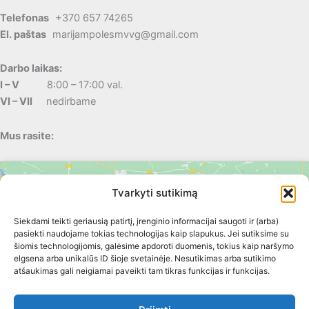
Telefonas
+370 657 74265
El. paštas
marijampolesmvvg@gmail.com
Darbo laikas:
I – V
8:00 – 17:00 val.
VI – VII
nedirbame
Mus rasite:
Tvarkyti sutikimą
Siekdami teikti geriausią patirtį, įrenginio informacijai saugoti ir (arba)
pasiekti naudojame tokias technologijas kaip slapukus. Jei sutiksime su
šiomis technologijomis, galėsime apdoroti duomenis, tokius kaip naršymo
elgsena arba unikalūs ID šioje svetainėje. Nesutikimas arba sutikimo
Spustelėkite, kad priimtumėte rinkodara
atšaukimas gali neigiamai paveikti tam tikras funkcijas ir funkcijas.
slapukus ir įgalintumėte šį turinį