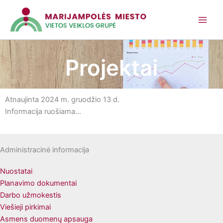
Pereiti
prie
turinio
Projektai
Atnaujinta 2024 m. gruodžio 13 d.
Informacija ruošiama…
Administracinė informacija
Nuostatai
Planavimo dokumentai
Darbo užmokestis
Viešieji pirkimai
Asmens duomenų apsauga