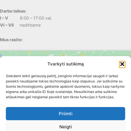
Darbo laikas:
I – V
8:00 – 17:00 val.
VI – VII
nedirbame
Mus rasite:
Tvarkyti sutikimą
Siekdami teikti geriausią patirtį, įrenginio informacijai saugoti ir (arba)
pasiekti naudojame tokias technologijas kaip slapukus. Jei sutiksime su
šiomis technologijomis, galėsime apdoroti duomenis, tokius kaip naršymo
elgsena arba unikalūs ID šioje svetainėje. Nesutikimas arba sutikimo
Spustelėkite, kad priimtumėte rinkodara
atšaukimas gali neigiamai paveikti tam tikras funkcijas ir funkcijas.
slapukus ir įgalintumėte šį turinį
Priimti
Neigti