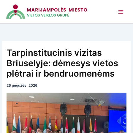
Pereiti
prie
turinio
Tarpinstitucinis vizitas
Briuselyje: dėmesys vietos
plėtrai ir bendruomenėms
26 gegužės, 2026