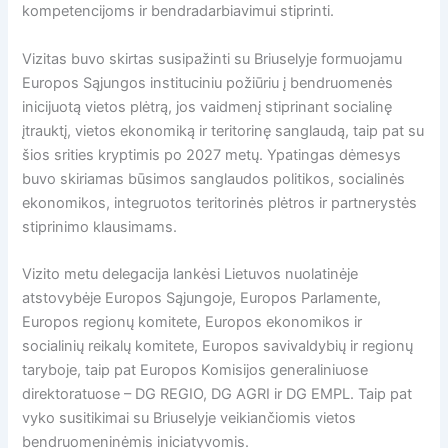
kompetencijoms ir bendradarbiavimui stiprinti.
Vizitas buvo skirtas susipažinti su Briuselyje formuojamu
Europos Sąjungos instituciniu požiūriu į bendruomenės
inicijuotą vietos plėtrą, jos vaidmenį stiprinant socialinę
įtrauktį, vietos ekonomiką ir teritorinę sanglaudą, taip pat su
šios srities kryptimis po 2027 metų. Ypatingas dėmesys
buvo skiriamas būsimos sanglaudos politikos, socialinės
ekonomikos, integruotos teritorinės plėtros ir partnerystės
stiprinimo klausimams.
Vizito metu delegacija lankėsi Lietuvos nuolatinėje
atstovybėje Europos Sąjungoje, Europos Parlamente,
Europos regionų komitete, Europos ekonomikos ir
socialinių reikalų komitete, Europos savivaldybių ir regionų
taryboje, taip pat Europos Komisijos generaliniuose
direktoratuose – DG REGIO, DG AGRI ir DG EMPL. Taip pat
vyko susitikimai su Briuselyje veikiančiomis vietos
bendruomeninėmis iniciatyvomis.