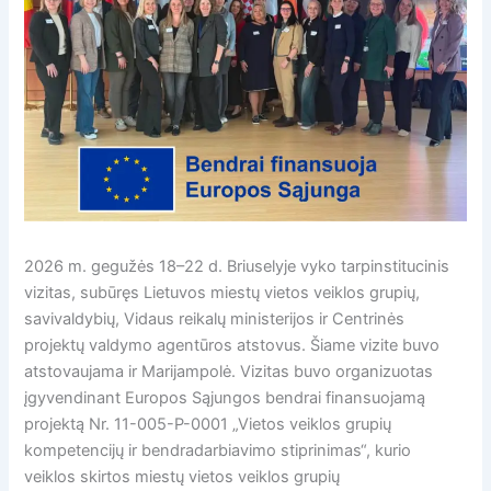
2026 m. gegužės 18–22 d. Briuselyje vyko tarpinstitucinis
vizitas, subūręs Lietuvos miestų vietos veiklos grupių,
savivaldybių, Vidaus reikalų ministerijos ir Centrinės
projektų valdymo agentūros atstovus. Šiame vizite buvo
atstovaujama ir Marijampolė. Vizitas buvo organizuotas
įgyvendinant Europos Sąjungos bendrai finansuojamą
projektą Nr. 11-005-P-0001 „Vietos veiklos grupių
kompetencijų ir bendradarbiavimo stiprinimas“, kurio
veiklos skirtos miestų vietos veiklos grupių