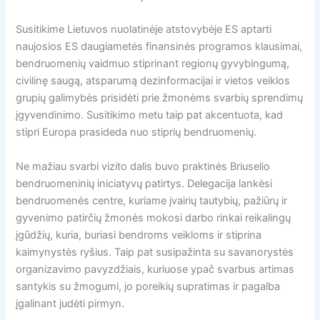
Susitikime Lietuvos nuolatinėje atstovybėje ES aptarti
naujosios ES daugiametės finansinės programos klausimai,
bendruomenių vaidmuo stiprinant regionų gyvybingumą,
civilinę saugą, atsparumą dezinformacijai ir vietos veiklos
grupių galimybės prisidėti prie žmonėms svarbių sprendimų
įgyvendinimo. Susitikimo metu taip pat akcentuota, kad
stipri Europa prasideda nuo stiprių bendruomenių.
Ne mažiau svarbi vizito dalis buvo praktinės Briuselio
bendruomeninių iniciatyvų patirtys. Delegacija lankėsi
bendruomenės centre, kuriame įvairių tautybių, pažiūrų ir
gyvenimo patirčių žmonės mokosi darbo rinkai reikalingų
įgūdžių, kuria, buriasi bendroms veikloms ir stiprina
kaimynystės ryšius. Taip pat susipažinta su savanorystės
organizavimo pavyzdžiais, kuriuose ypač svarbus artimas
santykis su žmogumi, jo poreikių supratimas ir pagalba
įgalinant judėti pirmyn.