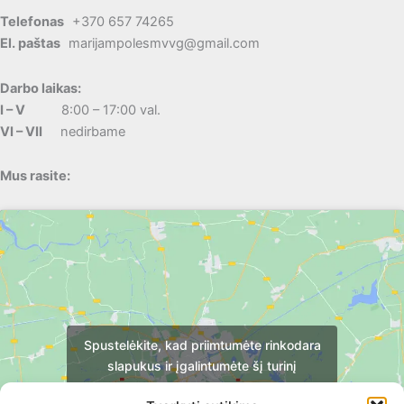
Telefonas
+370 657 74265
El. paštas
marijampolesmvvg@gmail.com
Darbo laikas:
I – V
8:00 – 17:00 val.
VI – VII
nedirbame
Mus rasite:
Spustelėkite, kad priimtumėte rinkodara
slapukus ir įgalintumėte šį turinį