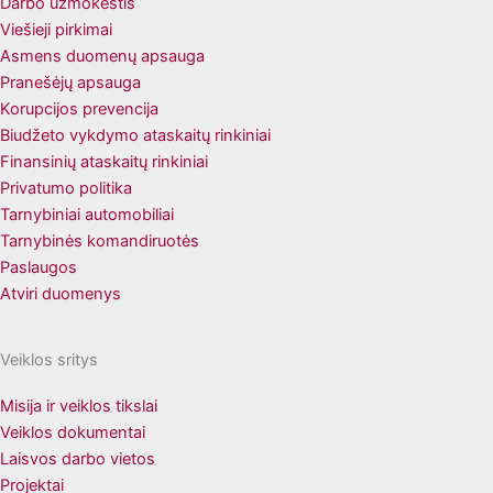
Darbo užmokestis
Viešieji pirkimai
Asmens duomenų apsauga
Pranešėjų apsauga
Korupcijos prevencija
Biudžeto vykdymo ataskaitų rinkiniai
Finansinių ataskaitų rinkiniai
Privatumo politika
Tarnybiniai automobiliai
Tarnybinės komandiruotės
Paslaugos
Atviri duomenys
Veiklos sritys
Misija ir veiklos tikslai
Veiklos dokumentai
Laisvos darbo vietos
Projektai