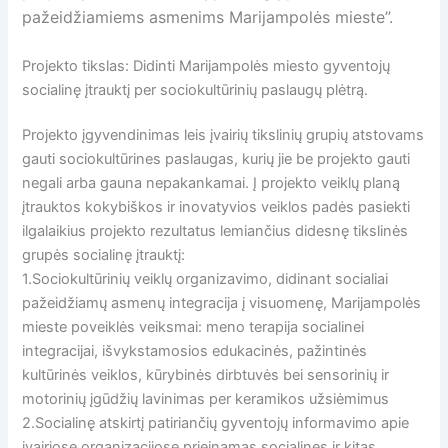
pažeidžiamiems asmenims Marijampolės mieste”.
Projekto tikslas: Didinti Marijampolės miesto gyventojų
socialinę įtrauktį per sociokultūrinių paslaugų plėtrą.
Projekto įgyvendinimas leis įvairių tikslinių grupių atstovams
gauti sociokultūrines paslaugas, kurių jie be projekto gauti
negali arba gauna nepakankamai. Į projekto veiklų planą
įtrauktos kokybiškos ir inovatyvios veiklos padės pasiekti
ilgalaikius projekto rezultatus lemiančius didesnę tikslinės
grupės socialinę įtrauktį:
1.Sociokultūrinių veiklų organizavimo, didinant socialiai
pažeidžiamų asmenų integracija į visuomenę, Marijampolės
mieste poveiklės veiksmai: meno terapija socialinei
integracijai, išvykstamosios edukacinės, pažintinės
kultūrinės veiklos, kūrybinės dirbtuvės bei sensorinių ir
motorinių įgūdžių lavinimas per keramikos užsiėmimus
2.Socialinę atskirtį patiriančių gyventojų informavimo apie
įvairiose organizacijose prieinamas socialines ir kitas