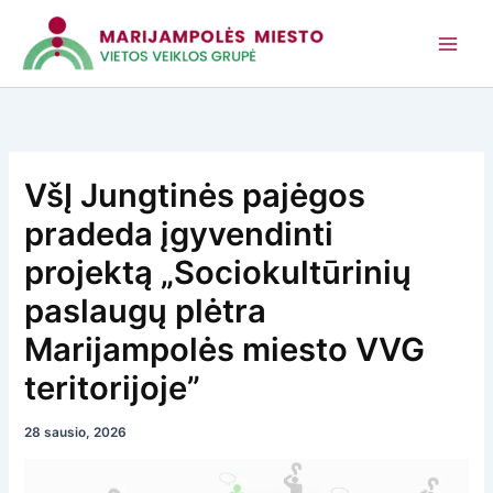
Pereiti
prie
turinio
VšĮ Jungtinės pajėgos
pradeda įgyvendinti
projektą „Sociokultūrinių
paslaugų plėtra
Marijampolės miesto VVG
teritorijoje”
28 sausio, 2026