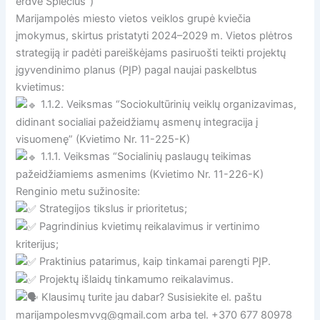
erdvė Spiečius”)
Marijampolės miesto vietos veiklos grupė kviečia
įmokymus, skirtus pristatyti 2024–2029 m. Vietos plėtros
strategiją ir padėti pareiškėjams pasiruošti teikti projektų
įgyvendinimo planus (PĮP) pagal naujai paskelbtus
kvietimus:
1.1.2. Veiksmas “Sociokultūrinių veiklų organizavimas,
didinant socialiai pažeidžiamų asmenų integracija į
visuomenę” (Kvietimo Nr. 11-225-K)
1.1.1. Veiksmas “Socialinių paslaugų teikimas
pažeidžiamiems asmenims (Kvietimo Nr. 11-226-K)
Renginio metu sužinosite:
Strategijos tikslus ir prioritetus;
Pagrindinius kvietimų reikalavimus ir vertinimo
kriterijus;
Praktinius patarimus, kaip tinkamai parengti PĮP.
Projektų išlaidų tinkamumo reikalavimus.
Klausimų turite jau dabar? Susisiekite el. paštu
marijampolesmvvg@gmail.com arba tel. +370 677 80978