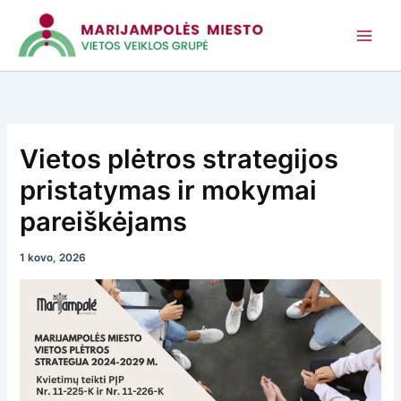
Pereiti
prie
turinio
Vietos plėtros strategijos
pristatymas ir mokymai
pareiškėjams
1 kovo, 2026